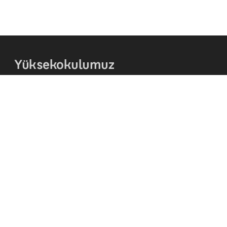
Yüksekokulumuz
Hakkında
Kurumsal Kimlik
Teşkilat Şeması
Akademik Takvim
İletişim
© 2026 - ADIYAMAN ÜNİVERSİTESİ