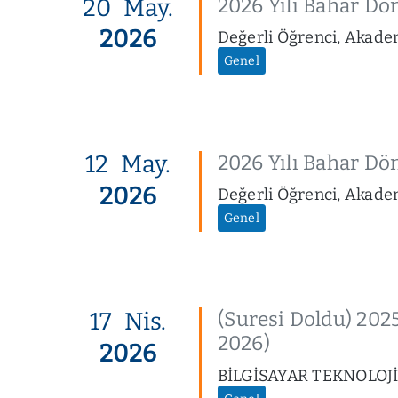
20
May.
2026 Yılı Bahar D
2026
Değerli Öğrenci, Akade
Genel
12
May.
2026 Yılı Bahar D
2026
Değerli Öğrenci, Akade
Genel
17
Nis.
(Suresi Doldu) 20
2026)
2026
BİLGİSAYAR TEKNOLOJ