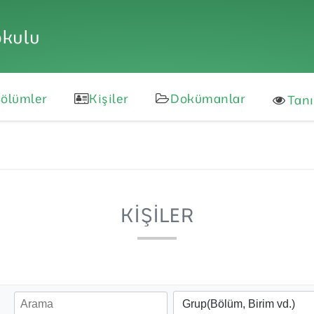
okulu
ölümler
Kişiler
Dokümanlar
Tan
KIŞILER