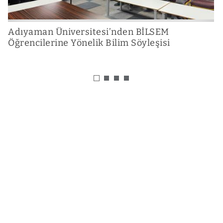
Adıyaman Üniversitesi’nden BİLSEM
A
Öğrencilerine Yönelik Bilim Söyleşisi