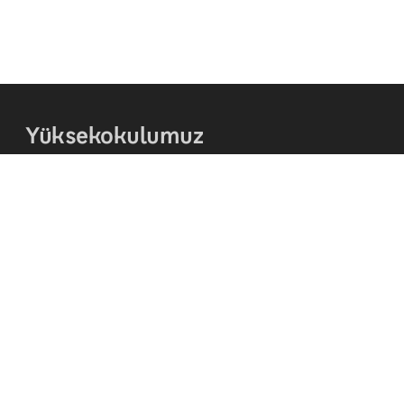
Yüksekokulumuz
Hakkında
Kurumsal Kimlik
Teşkilat Şeması
Akademik Takvim
İletişim
© 2026 - ADIYAMAN ÜNİVERSİTESİ